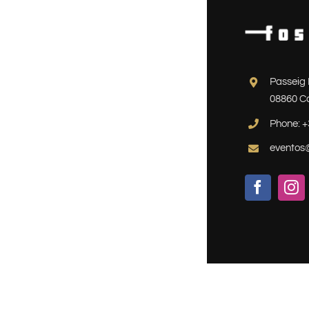
Passeig 
08860 Ca
Phone: +
eventos