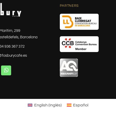
PARTNERS
Marítim, 299
stelldefels, Barcelona
34 936 367 372
@fosburycafe.es
English
(
Inglés
)
Español