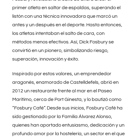
primer atleta en saltar de espaldas, superando el
Packs especiales
listón con una técnica innovadora que marcó un
antes y un después en el deporte. Hasta entonces,
Contacto
los atletas intentaban el salto de cara, con
métodos menos efectivos. Así, Dick Fosbury se
convirtió en un pionero, simbolizando riesgo,
Tour virtual
superación, innovación y éxito.
Blog
Inspirado por estos valores, un emprendedor
aragonés, enamorado de Castelldefels, abrió en
2012 un restaurante frente al mar en el Paseo
DESCARGAR DOSSIER
Marítimo, cerca de Port Ginesta, y lo bautizó como
“Fosbury Café”. Desde sus inicios, Fosbury Café ha
Español
sido gestionado por la Familia Álvarez Alonso,
quienes han aportado entusiasmo, dedicación y un
profundo amor por la hostelería, un sector en el que