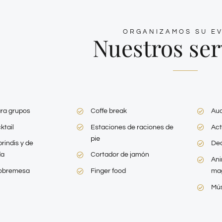
ORGANIZAMOS SU E
Nuestros ser
ra grupos
Coffe break
Aud
ktail
Estaciones de raciones de
Act
pie
rindis y de
Dec
da
Cortador de jamón
Ani
sobremesa
Finger food
mag
Mús