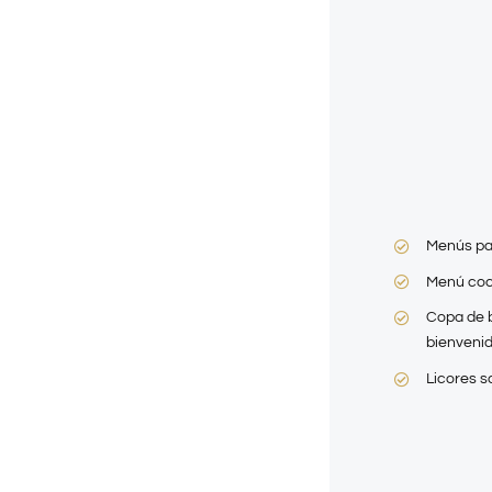
Menús pa
Menú coc
Copa de b
bienveni
Licores 