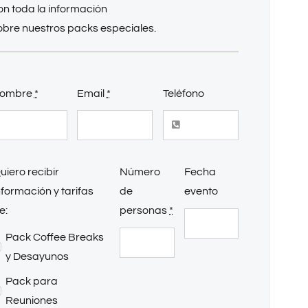
on toda la información
obre nuestros packs especiales.
ombre
*
Email
*
Teléfono
uiero recibir
Número
Fecha
nformación y tarifas
de
evento
e:
personas
*
Pack Coffee Breaks
y Desayunos
Pack para
Reuniones