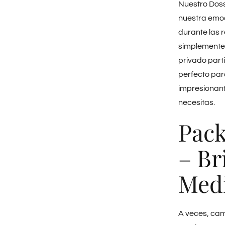
Nuestro Doss
nuestra emo
durante las 
simplemente
privado part
perfecto par
impresionant
necesitas.
Pack
– Br
Medi
A veces, camb