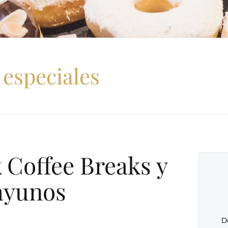
 especiales
 Coffee Breaks y
ayunos
D